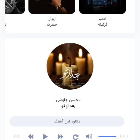
ضمیر
آریوان
چیت
گرگینه
حسرت
دوبا
محسن چاوشی
بعد از تو
دانلود این آهنگ
0:00
0:00