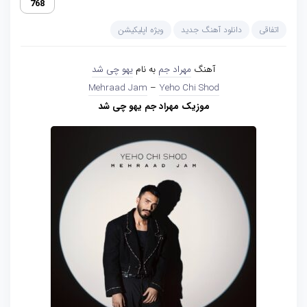
768
اتفاقی
دانلود آهنگ جدید
ویژه اپلیکیشن
آهنگ
مهراد جم
به نام
یهو چی شد
Mehraad Jam
–
Yeho Chi Shod
موزیک مهراد جم یهو چی شد