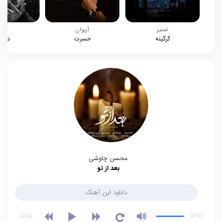
ضمیر
آریوان
چیت
گرگینه
حسرت
دوبا
محسن چاوشی
بعد از تو
دانلود این آهنگ
0:00
0:00