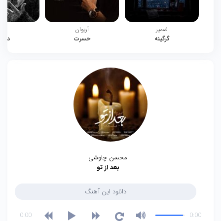
ضمیر
آریوان
چیت
گرگینه
حسرت
دوبا
محسن چاوشی
بعد از تو
دانلود این آهنگ
0:00
0:00