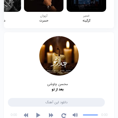
ضمیر
آریوان
چیت
گرگینه
حسرت
دوبا
محسن چاوشی
بعد از تو
دانلود این آهنگ
0:00
0:00