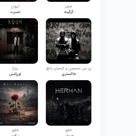
ضمیر
آریوان
گرگینه
حسرت
ی سی مسیمون و کرسیتی پانچ
روح
خاکستری
اورژانس
ناطق
ناطق
حرمان
رز کویر