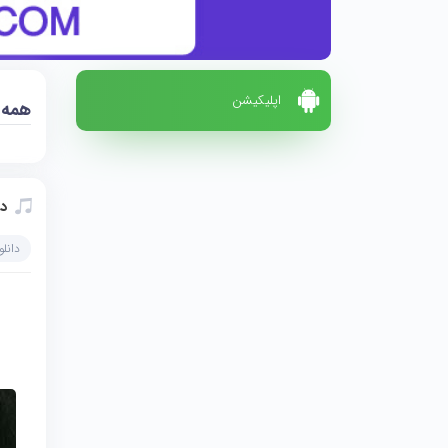
اپلیکیشن
همه
د
دانل