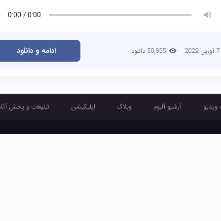
ادامه و دانلود
7 آوریل 2022
50,855 دانلود
 ویدیو
آرشیو آلبوم
وبلاگ
اپلیکیشن
تبلیغات و پخش آثار
آرشیو تک آهنگ
آرشیو موزیک ویدیو
آرشیو آلبوم
وبلاگ
اپلیکیشن
تبلیغ
طراحی و اجرا :
تبلیغ چی
دبل موزیک دابل موزیک دانلود آهنگ جدید Dabel Music