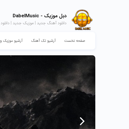
دبل موزیک - DabelMusic
دانلود آهنگ جدید | موزیک جدید | دانلود
صفحه نخست
آرشیو تک آهنگ
آرشیو موزیک وی