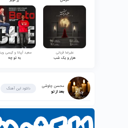
علیرضا قربانی
سعید آریانا و کیسی وین
هزار و یک شب
به تو چه
محسن چاوشی
دانلود این آهنگ
بعد از تو