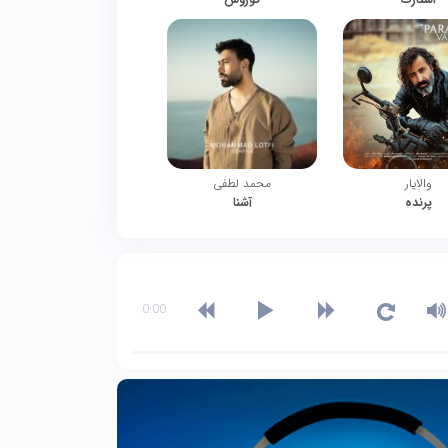
والایار
محمد لطفی
پرنده
آشنا
0:00