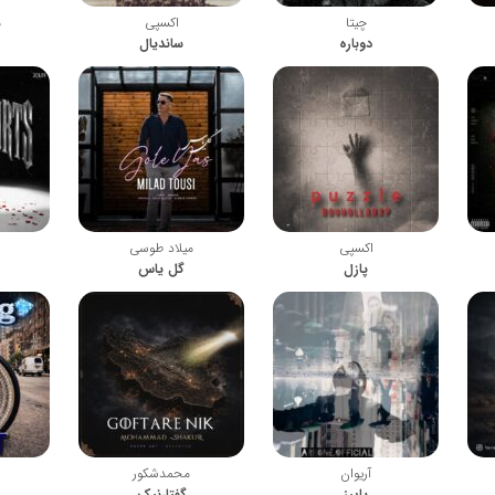
چیتا
اکسپی
م
دوباره
ساندیال
اکسپی
میلاد طوسی
پازل
گل یاس
آریوان
محمدشکور
پاییز
گفتارنیک