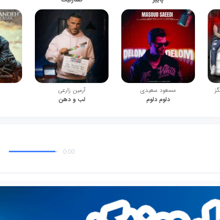
گز
مسعود سعیدی
آرمین زارعی
دلوم دلوم
لب و دهن
0:00