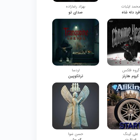
حمد ایثبات
بهزاد رضازاده
فرد دله شاه
صدای تو
گروه فلکس
لردسا
کروم هارتز
ترانکوپین
علی کینگ
حسن سَوا
استارت
کوروش