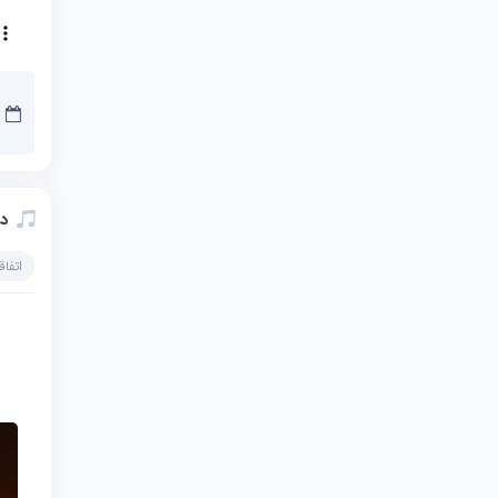
دا
اتفاق