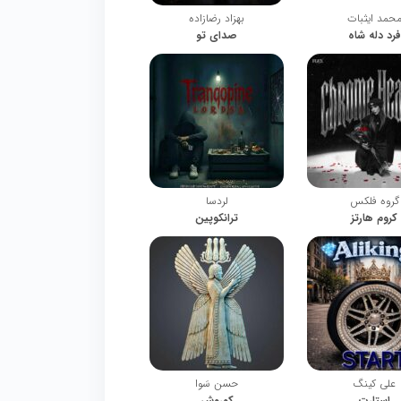
حمد ایثبات
بهزاد رضازاده
فرد دله شاه
صدای تو
گروه فلکس
لردسا
کروم هارتز
ترانکوپین
علی کینگ
حسن سَوا
استارت
کوروش