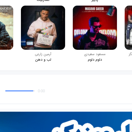
گز
مسعود سعیدی
آرمین زارعی
دلوم دلوم
لب و دهن
0:00