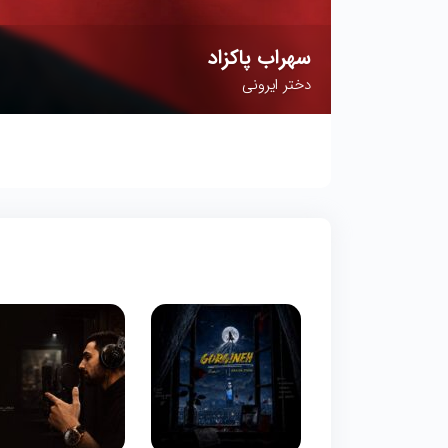
علی عبدالمالکی
گل پونه