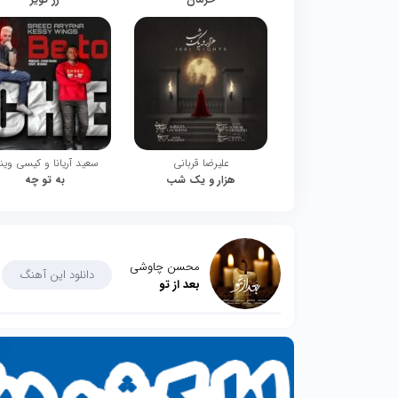
علیرضا قربانی
سعید آریانا و کیسی وین
هزار و یک شب
به تو چه
محسن چاوشی
دانلود این آهنگ
بعد از تو