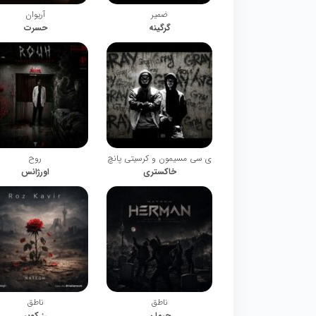
ضمیر
آریوان
گرگینه
حسرت
ی سی مسیمون و کرسیتی پانچ
روح
خاکستری
اورژانس
ناطق
ناطق
حرمان
رز کویر