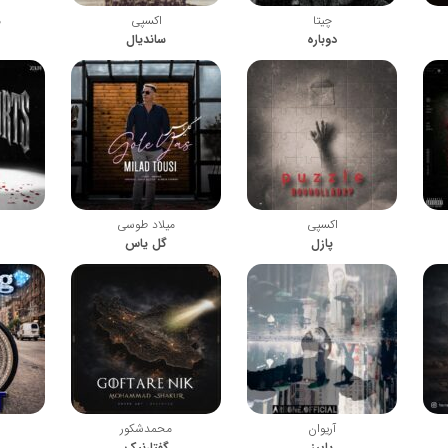
چیتا
اکسپی
م
دوباره
ساندیال
اکسپی
میلاد طوسی
پازل
گل یاس
آریوان
محمدشکور
پاییز
گفتارنیک