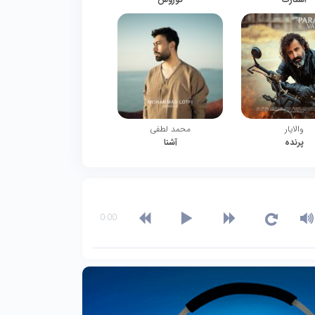
والایار
محمد لطفی
پرنده
آشنا
0:00