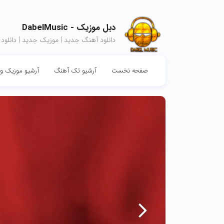
دبل موزیک - DabelMusic
دانلود آهنگ جدید | موزیک جدید | دانلود
صفحه نخست
آرشیو تک آهنگ
آرشیو موزیک وی