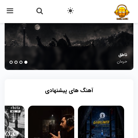
ناطق
حرمان
defined
undefined
undefined
undefined
آهنگ های پیشنهادی