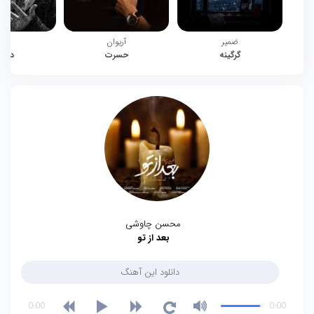
ضمیر
آریوان
چیت
گرگینه
حسرت
دوبا
محسن چاوشی
بعد از تو
دانلود این آهنگ
0:00
0:00