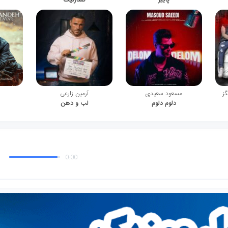
گز
مسعود سعیدی
آرمین زارعی
دلوم دلوم
لب و دهن
0:00