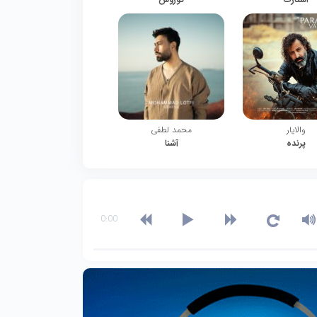
والایار
محمد لطفی
پرنده
آشنا
0:00