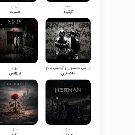
ضمیر
آریوان
گرگینه
حسرت
ی سی مسیمون و کرسیتی پانچ
روح
خاکستری
اورژانس
ناطق
ناطق
حرمان
رز کویر