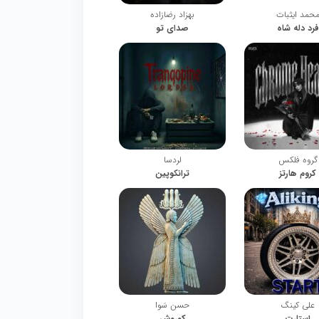
حمد ایثبات
بهزاد رضازاده
فرد دله شاه
صدای تو
گروه فلکس
لردسا
کروم هارتز
ترانکوپین
علی کینگ
حسن سَوا
استارت
کوروش