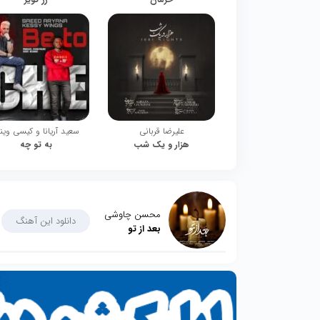
علیرضا قربانی
سعید آریانا و کیسی وین
هزار و یک شب
به تو چه
محسن چاوشی
دانلود این آهنگ
بعد از تو