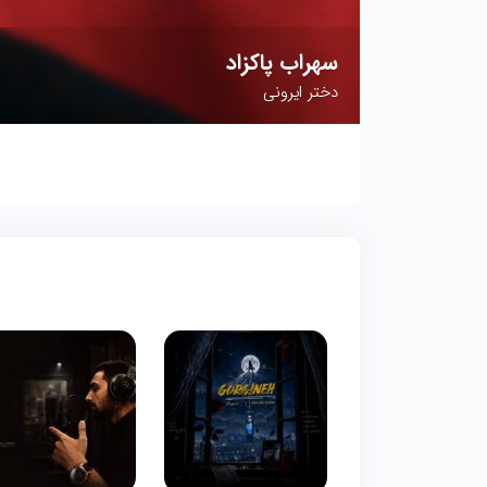
سهراب پاکزاد
دختر ایرونی