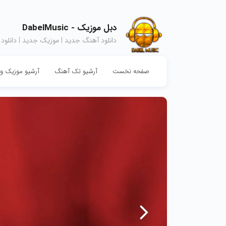
دبل موزیک - DabelMusic
دانلود آهنگ جدید | موزیک جدید | دانلود
صفحه نخست
آرشیو تک آهنگ
آرشیو موزیک وی