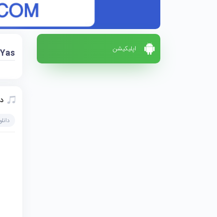
اپلیکیشن
 Yas
دا
دانل