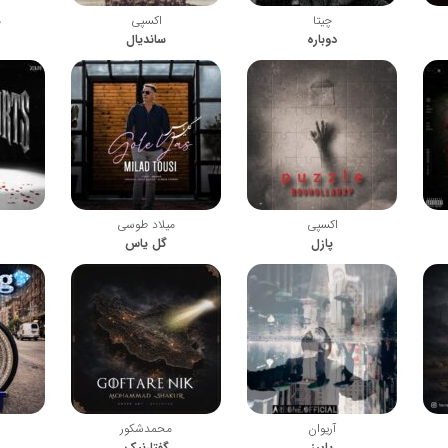
چیتا
اکسپی
م
دوباره
ساندیال
اکسپی
میلاد طوسی
پازل
گل یاس
آریوان
محمدشکور
پاییز
گفتارنیک