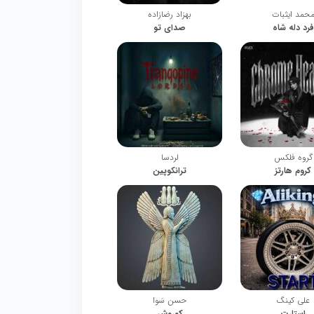
حمد ایثبات
بهزاد رضازاده
فرد دله شاه
صدای تو
گروه فلکس
لردسا
کروم هارتز
ترانکوپین
علی کینگ
حسن سَوا
استارت
کوروش