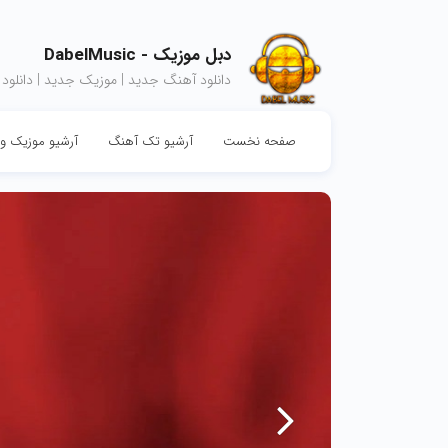
دبل موزیک - DabelMusic
دانلود آهنگ جدید | موزیک جدید | دانلود
صفحه نخست
آرشیو تک آهنگ
آرشیو موزیک وی