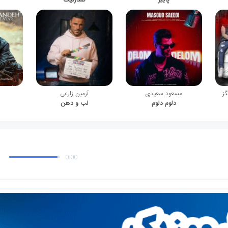
گز
مسعود سعیدی
آرمین زارعی
دلوم دلوم
لب و دهن
0:00