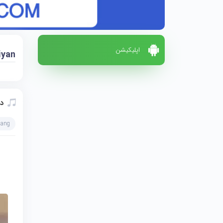
اپلیکیشن
iyan
دا
hang