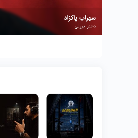
سهراب پاکزاد
دختر ایرونی