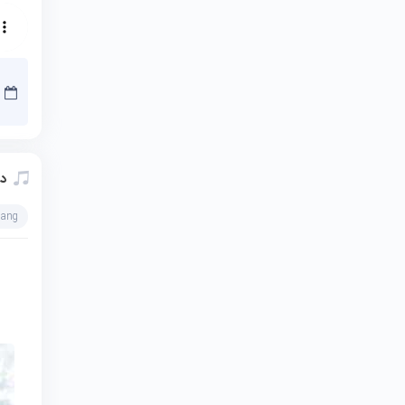
دا
hang