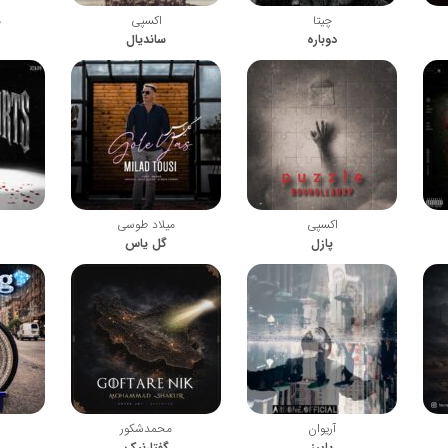
چیتا
اکسپی
م
دوباره
ساندیال
اکسپی
میلاد طوسی
پازل
گل یاس
آریوان
محمدشکور
پاییز
گفتارنیک