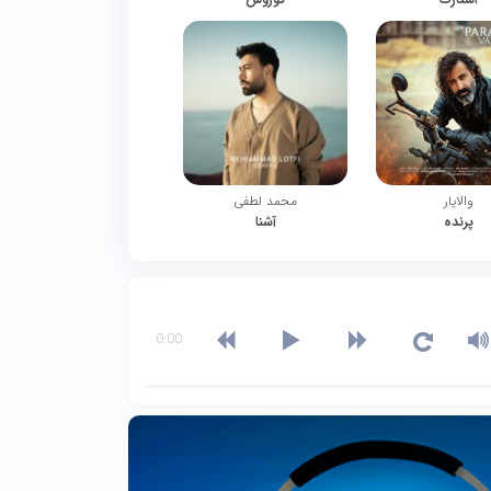
والایار
محمد لطفی
پرنده
آشنا
0:00