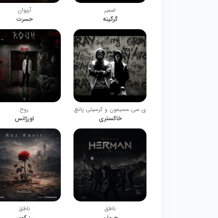
ضمیر
آریوان
گرگینه
حسرت
ی سی مسیمون و کرسیتی پانچ
روح
خاکستری
اورژانس
ناطق
ناطق
حرمان
رز کویر