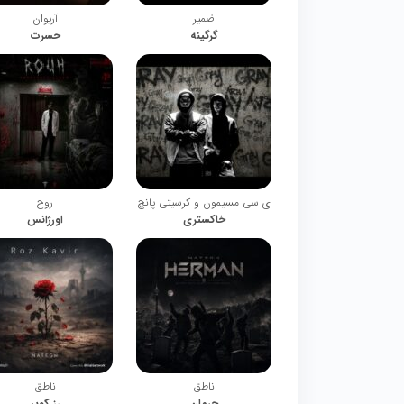
ضمیر
آریوان
گرگینه
حسرت
ی سی مسیمون و کرسیتی پانچ
روح
خاکستری
اورژانس
ناطق
ناطق
حرمان
رز کویر