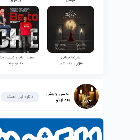
علیرضا قربانی
سعید آریانا و کیسی وین
هزار و یک شب
به تو چه
محسن چاوشی
دانلود این آهنگ
بعد از تو