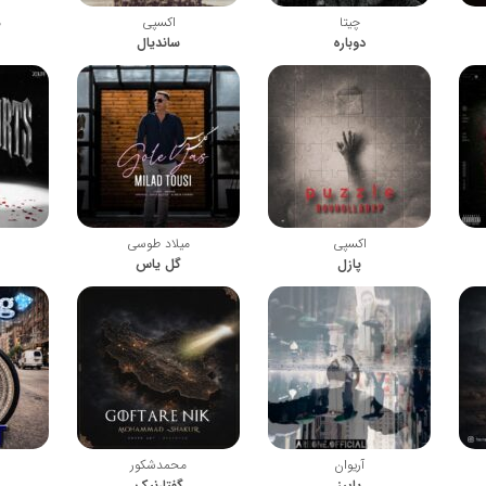
چیتا
اکسپی
م
دوباره
ساندیال
اکسپی
میلاد طوسی
پازل
گل یاس
آریوان
محمدشکور
پاییز
گفتارنیک