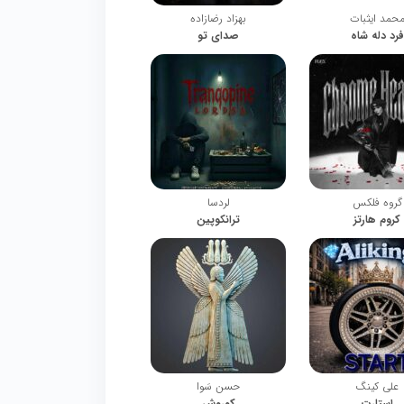
حمد ایثبات
بهزاد رضازاده
فرد دله شاه
صدای تو
گروه فلکس
لردسا
کروم هارتز
ترانکوپین
علی کینگ
حسن سَوا
استارت
کوروش