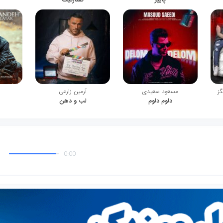
گز
مسعود سعیدی
آرمین زارعی
دلوم دلوم
لب و دهن
0:00