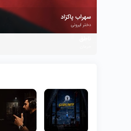
سهراب پاکزاد
دختر ایرونی