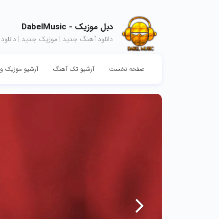
دبل موزیک - DabelMusic
دانلود آهنگ جدید | موزیک جدید | دانلود
صفحه نخست
آرشیو تک آهنگ
آرشیو موزیک وی