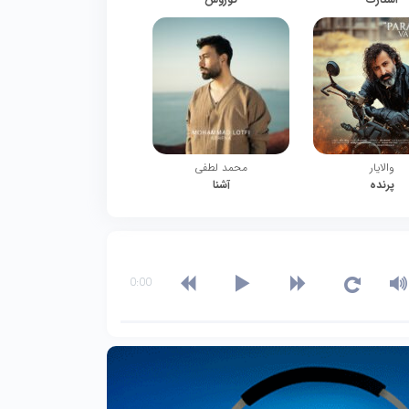
والایار
محمد لطفی
پرنده
آشنا
0:00