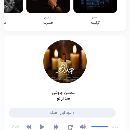
ضمیر
آریوان
چیت
گرگینه
حسرت
دوبا
محسن چاوشی
بعد از تو
دانلود این آهنگ
0:00
0:00