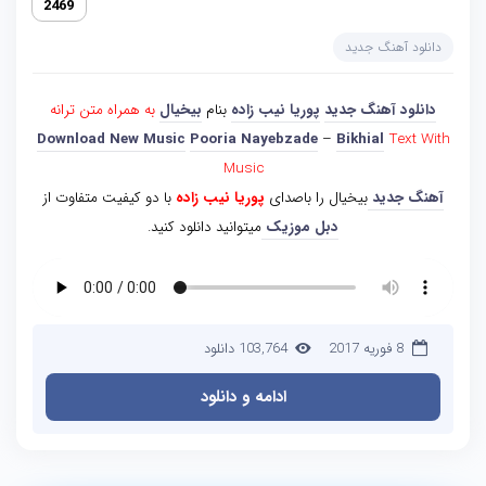
2469
دانلود آهنگ جدید
دانلود آهنگ جدید
پوریا نیب زاده
بنام
بیخیال
به همراه متن ترانه
Download New Music
Pooria Nayebzade
–
Bikhial
Text With
Music
آهنگ جدید
بیخیال را باصدای
پوریا نیب زاده
با دو کیفیت متفاوت از
دبل موزیک
میتوانید دانلود کنید.
8 فوریه 2017
103,764 دانلود
ادامه و دانلود