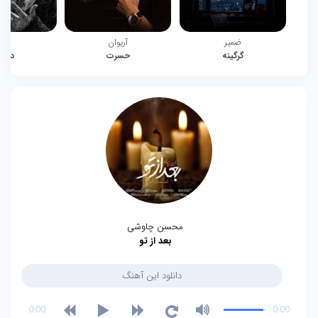
ضمیر
آریوان
چیت
گرگینه
حسرت
دوبا
محسن چاوشی
بعد از تو
دانلود این آهنگ
0:00
0:00