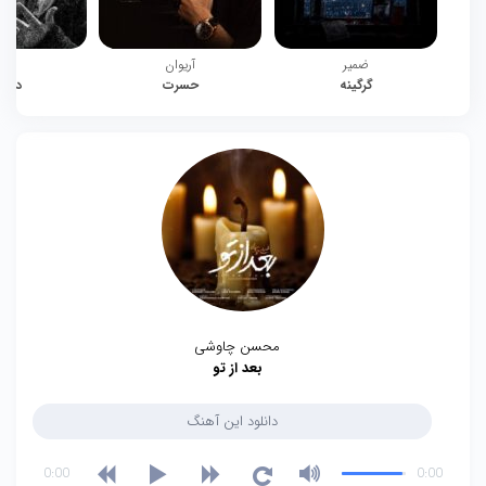
ضمیر
آریوان
چیت
گرگینه
حسرت
دوبا
محسن چاوشی
بعد از تو
دانلود این آهنگ
0:00
0:00