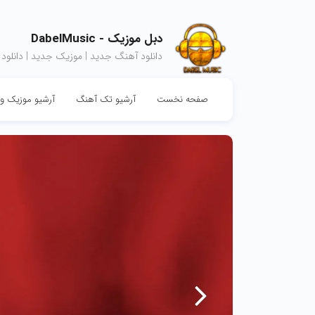
دبل موزیک - DabelMusic
دانلود آهنگ جدید | موزیک جدید | دانلود
صفحه نخست
آرشیو تک آهنگ
آرشیو موزیک وی