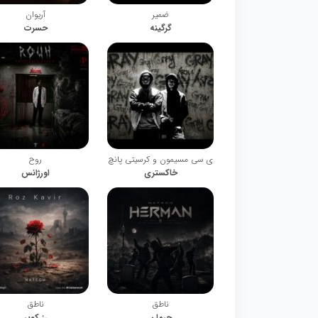
ضمیر
آریوان
گرگینه
حسرت
ی سی مسیمون و کرسیتی پانچ
روح
خاکستری
اورژانس
ناطق
ناطق
حرمان
رز کویر