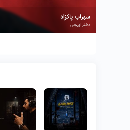
سهراب پاکزاد
دختر ایرونی