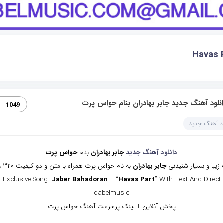
Havas 
نلود آهنگ جدید جابر بهادران بنام حواس پرت
1049
ود آهنگ جدید
دانلود آهنگ جدید
جابر بهادران
بنام
حواس پرت
زیبا و بسیار شنیدنی
جابر بهادران
به نام حواس پرت همراه با متن و دو کیفیت ۳۲۰ و ۱۲۸
Exclusive Song:
Jaber Bahadoran
– “
Havas Part
” With Text And Direct
dabelmusic
پخش آنلاین + لینک پرسرعت آهنگ حواس پرت