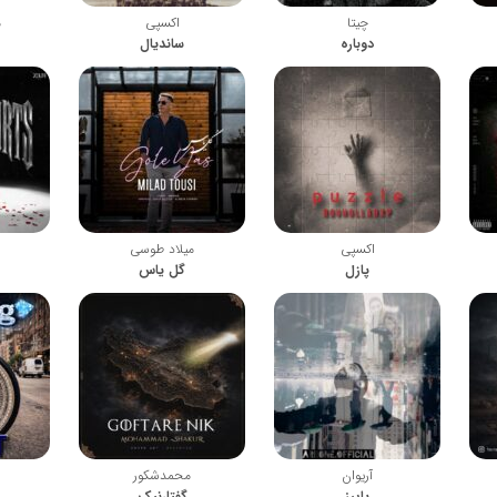
چیتا
اکسپی
م
دوباره
ساندیال
اکسپی
میلاد طوسی
پازل
گل یاس
آریوان
محمدشکور
پاییز
گفتارنیک