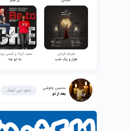
علیرضا قربانی
سعید آریانا و کیسی وین
هزار و یک شب
به تو چه
محسن چاوشی
دانلود این آهنگ
بعد از تو