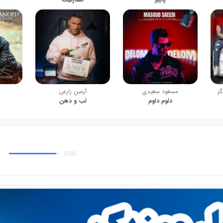
گز
مسعود سعیدی
آرمین زارعی
دلوم دلوم
لب و دهن
0:00