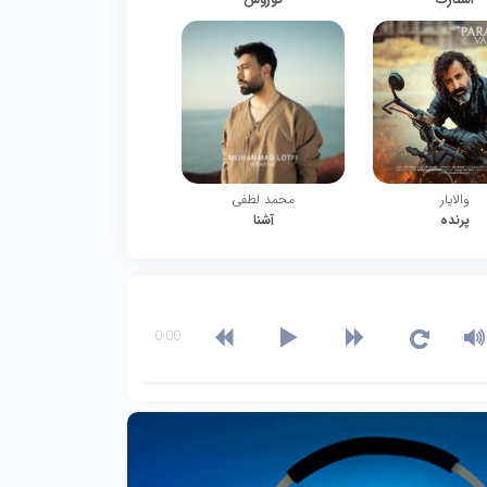
والایار
محمد لطفی
پرنده
آشنا
0:00