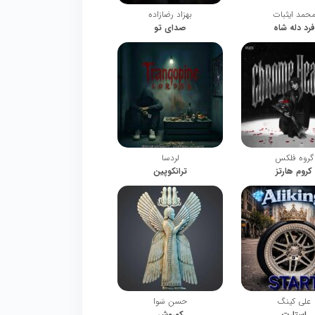
حمد ایثبات
بهزاد رضازاده
فرد دله شاه
صدای تو
گروه فلکس
لردسا
کروم هارتز
ترانکوپین
علی کینگ
حسن سَوا
استارت
کوروش