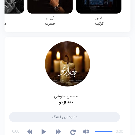
ضمیر
آریوان
چیت
گرگینه
حسرت
دوبا
محسن چاوشی
بعد از تو
دانلود این آهنگ
0:00
0:00