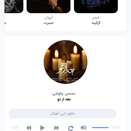
ضمیر
آریوان
چیت
گرگینه
حسرت
دوبا
محسن چاوشی
بعد از تو
دانلود این آهنگ
0:00
0:00