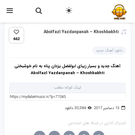
Abolfazl Yazdanpanah – Khoshbakhti
662
دانلود آهنگ جدید
آهنگ جدید و بسیار زیبای
ابولفضل یزدان پناه
به نام
خوشبختی
Abolfazl Yazdanpanah – Khoshbakhti
لینک کوتاه مطلب
13 دسامبر 2017
30,384 دانلود
اشتراک گذاری در شبکه های اجتماعی