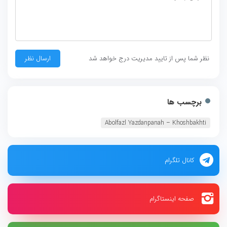
نظر شما پس از تایید مدیریت درج خواهد شد
برچسب ها
Abolfazl Yazdanpanah – Khoshbakhti
کانال تلگرام
صفحه اینستاگرام