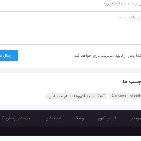
ما پس از تایید مدیریت درج خواهد شد
چسب ها
Acrovaya - Mohit
آهنگ جدید آکرووایا به نام محیطبان
 ویدیو
آرشیو آلبوم
وبلاگ
اپلیکیشن
تبلیغات و پخش آثار