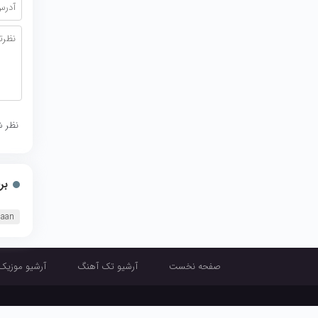
نظر ش
بر
baan
صفحه نخست
آرشیو تک آهنگ
آرشیو موزیک