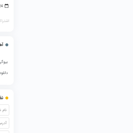
24 دسامبر 2017
اشتراک
آه
بیوگر
دانلو
نظ