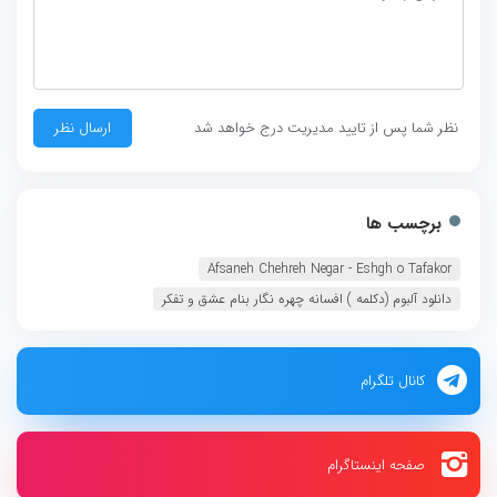
نظر شما پس از تایید مدیریت درج خواهد شد
برچسب ها
Afsaneh Chehreh Negar - Eshgh o Tafakor
دانلود آلبوم (دکلمه ) افسانه چهره نگار بنام عشق و تفکر
کانال تلگرام
صفحه اینستاگرام