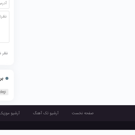
نظر ش
بر
ndegi
صفحه نخست
آرشیو تک آهنگ
آرشیو موزیک