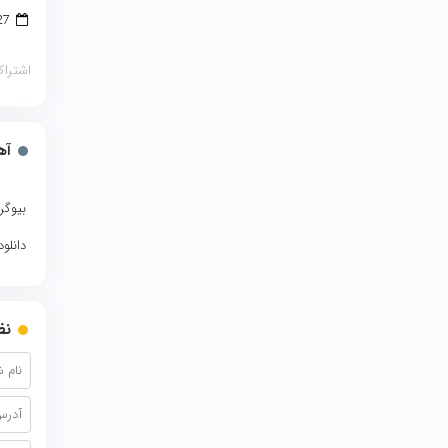
27 ژانویه 2018
اشتراک
آه
بیوگر
دانلو
نظ