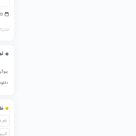
20 دسامبر 2017
اشتراک
آه
بیوگر
دانلو
نظ