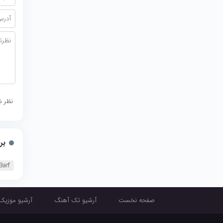
نظر ش
بر
Barf
صفحه نخست
آرشیو تک آهنگ
آرشیو موزیک