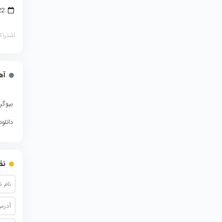
22 آوریل 2018
اشتراک
آه
بیوگر
دانلو
نظ