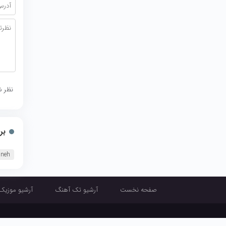
نظر ش
بر
aneh
صفحه نخست
آرشیو تک آهنگ
آرشیو موزیک