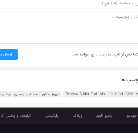
ما پس از تایید مدیریت درج خواهد شد
چسب ها
Behrooz Sektor Feat. Mostafa Jafari - Veyla V
بهروز سکتور و مصطفی چعفری - ویلا ویلا
 ویدیو
آرشیو آلبوم
وبلاگ
اپلیکیشن
تبلیغات و پخش آثار