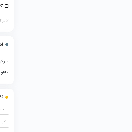
27 ژوئن 2018
اشتراک
آه
بیوگر
دانلو
نظ