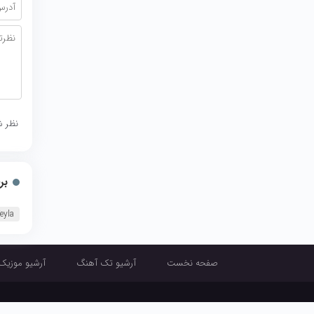
نظر ش
بر
eyla
صفحه نخست
آرشیو تک آهنگ
آرشیو موزیک