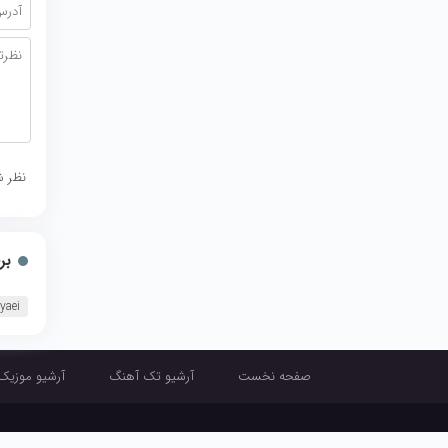
نظر ش
بر
yaei
صفحه نخست
آرشیو تک آهنگ
آرشیو موزیک