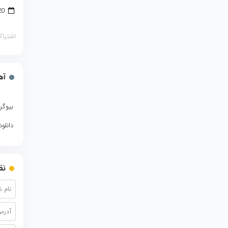
20 دسامبر 2017
اشتراک
آه
بیوگر
دانلو
نظ