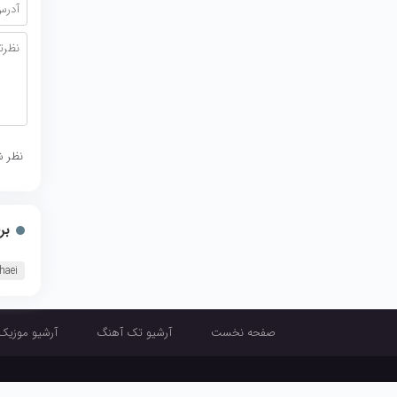
نظر ش
بر
haei
صفحه نخست
آرشیو تک آهنگ
آرشیو موزیک