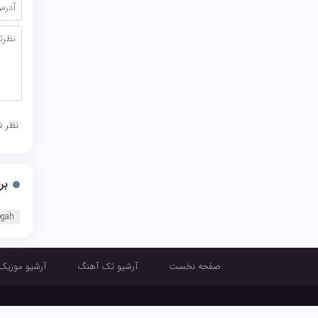
نظر ش
بر
egah
صفحه نخست
آرشیو تک آهنگ
آرشیو موزیک