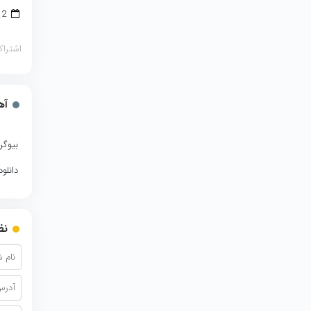
12 اکتبر 2018
اشتراک
آه
بیوگر
دانلو
نظ