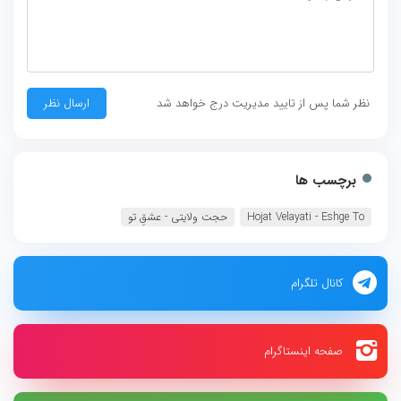
نظر شما پس از تایید مدیریت درج خواهد شد
برچسب ها
Hojat Velayati - Eshge To
حجت ولایتی - عشقِ تو
کانال تلگرام
صفحه اینستاگرام