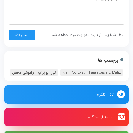
نظر شما پس از تایید مدیریت درج خواهد شد
برچسب ها
Kian Pourtorab - Faramoushi-E Mahz
کیان پورتراب - فراموشیِ محض
کانال تلگرام
صفحه اینستاگرام