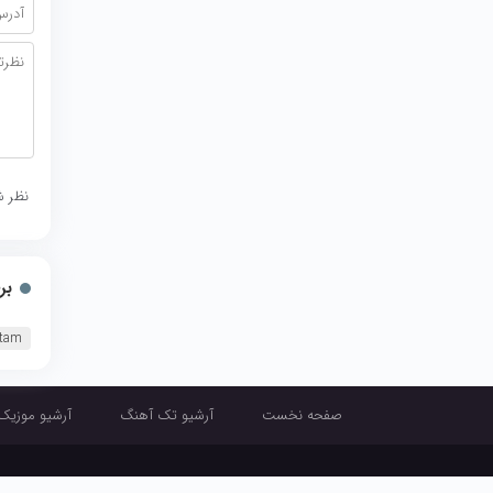
نظر ش
بر
etam
صفحه نخست
آرشیو تک آهنگ
آرشیو موزیک