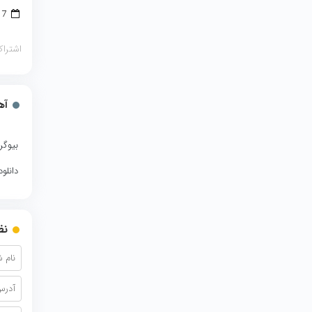
17 مارس 2018
اشتراک
آه
بیوگر
دانلو
نظ