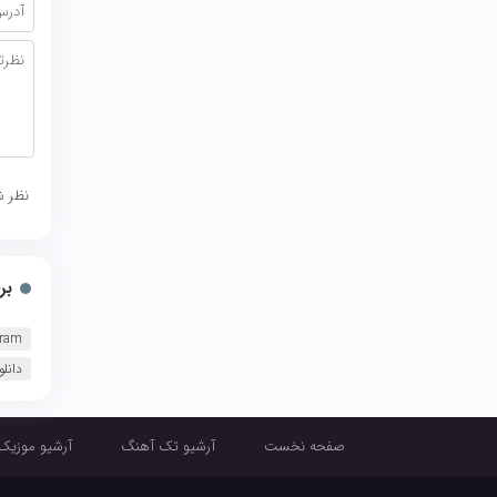
نظر ش
بر
aram
دانل
صفحه نخست
آرشیو تک آهنگ
آرشیو موزیک