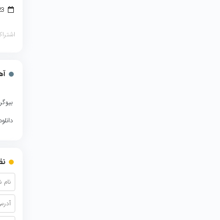
23 جولای 2018
اشتراک
آه
بیوگر
دانلو
نظ