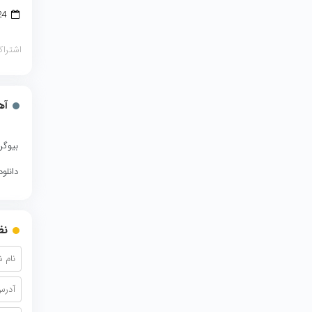
24 دسامبر 2017
اشتراک
آه
بیوگر
دانلو
نظ