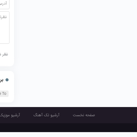
نظر ش
بر
e To
صفحه نخست
آرشیو تک آهنگ
آرشیو موزیک