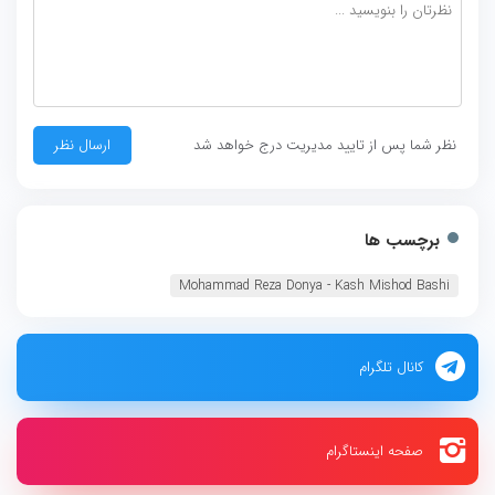
نظر شما پس از تایید مدیریت درج خواهد شد
برچسب ها
Mohammad Reza Donya - Kash Mishod Bashi
کانال تلگرام
صفحه اینستاگرام