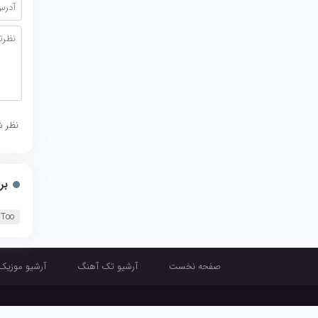
نظر ش
بر
 Too
صفحه نخست
آرشیو تک آهنگ
آرشیو موزیک