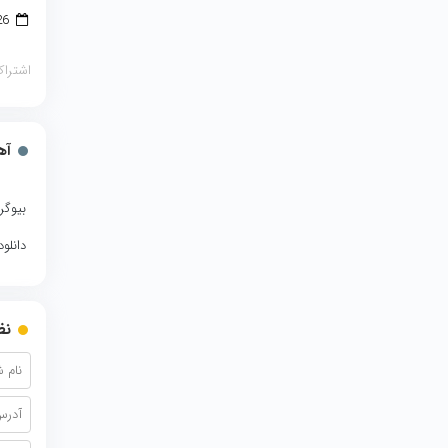
26 جولای 2018
اشتراک
آه
بیوگر
دانلو
نظ