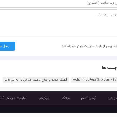
ما پس از تایید مدیریت درج خواهد شد
چسب ها
MohammadReza Ghorbani - Ba
آهنگ جدید و زیبای محمد رضا قربانی به نام با تو
 ویدیو
آرشیو آلبوم
وبلاگ
اپلیکیشن
تبلیغات و پخش آثار