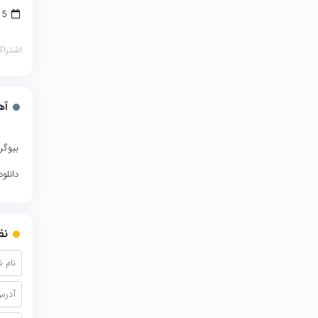
15 فوریه 2018
اشتراک
آه
بیوگر
دانلو
نظ