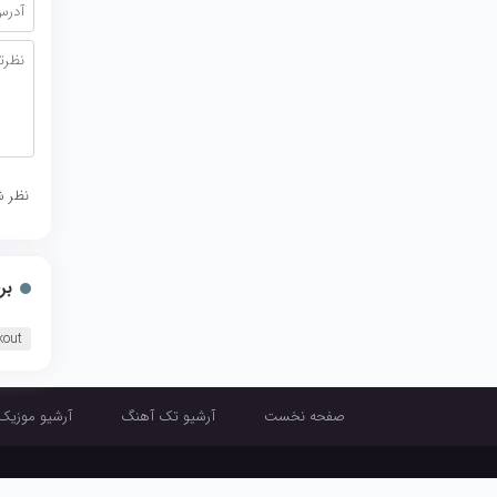
نظر ش
بر
kout
صفحه نخست
آرشیو تک آهنگ
آرشیو موزیک