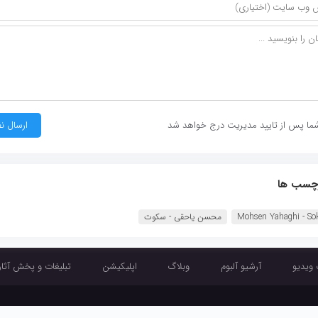
ما پس از تایید مدیریت درج خواهد شد
چسب ها
Mohsen Yahaghi - So
محسن یاحقی - سکوت
 ویدیو
آرشیو آلبوم
وبلاگ
اپلیکیشن
تبلیغات و پخش آثار