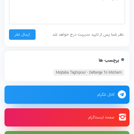
نظر شما پس از تایید مدیریت درج خواهد شد
برچسب ها
Mojtaba Taghipour - Deltange To Misham
کانال تلگرام
صفحه اینستاگرام