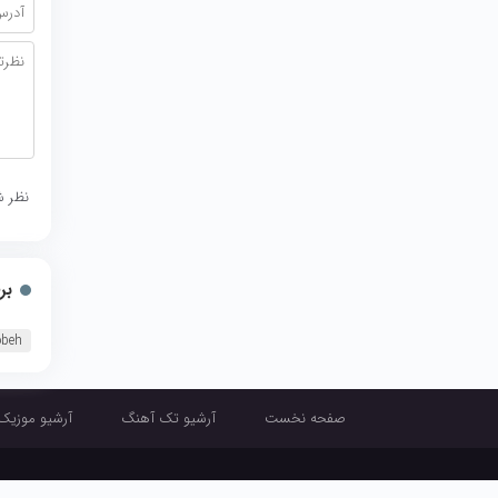
نظر ش
بر
obeh
صفحه نخست
آرشیو تک آهنگ
آرشیو موزیک