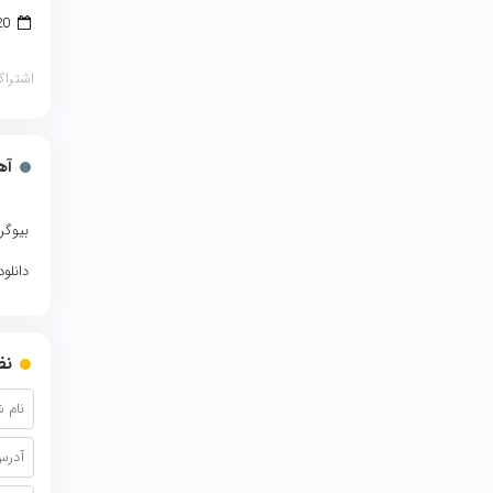
20 اکتبر 2018
اشتراک
آه
بیوگر
دانلو
نظ