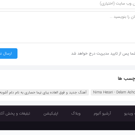
ما پس از تایید مدیریت درج خواهد شد
چسب ها
Nima Hesari - Delam Ash
آهنگ جدید و فوق العاده یبای نیما حصاری به نام دلم آشوبه .
 ویدیو
آرشیو آلبوم
وبلاگ
اپلیکیشن
تبلیغات و پخش آثار