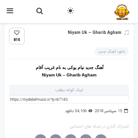
Niyam Uk – Gharib Agham
815
دانلود آهنگ جدید
آهنگ جدید
نیام یوکی
به نام
غریب آقام
Niyam Uk – Gharib Agham
لینک کوتاه مطلب
15 سپتامبر 2018
34,106 دانلود
اشتراک گذاری در شبکه های اجتماعی