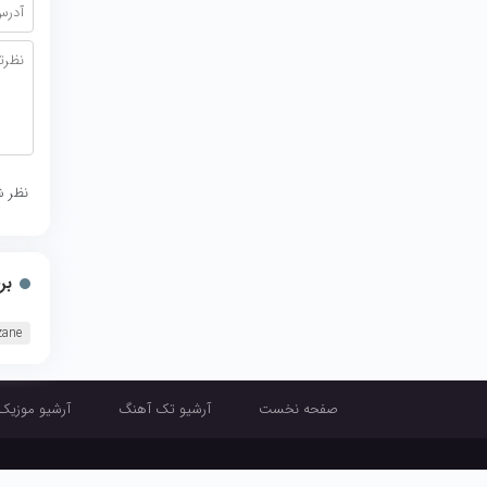
نظر ش
بر
zane
صفحه نخست
آرشیو تک آهنگ
آرشیو موزیک