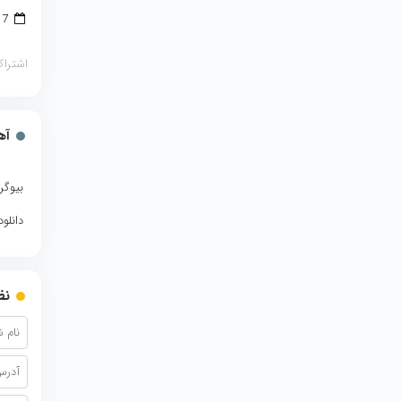
7 سپتامبر 2018
اشتراک
آه
بیوگر
دانلو
نظ