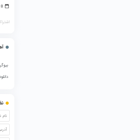
8 آوریل 2018
اشتراک
آه
بیوگر
دانلو
نظ