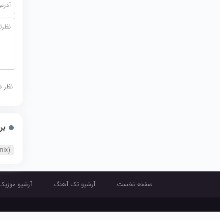
نظر ش
بر
mix)
صفحه نخست
آرشیو تک آهنگ
آرشیو موزیک