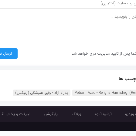
ما پس از تایید مدیریت درج خواهد شد
چسب ها
Pedram Azad - Refighe Hamishegi (Re
پدرام آزاد - رفیق همیشگی (رمیکس)
 ویدیو
آرشیو آلبوم
وبلاگ
اپلیکیشن
تبلیغات و پخش آثار