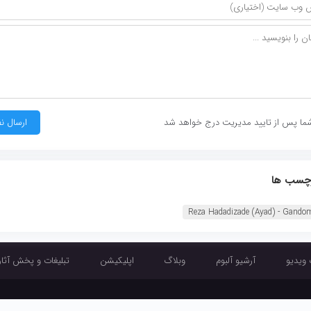
ما پس از تایید مدیریت درج خواهد شد
چسب ها
Reza Hadadizade (Ayad) - Gando
 ویدیو
آرشیو آلبوم
وبلاگ
اپلیکیشن
تبلیغات و پخش آثار