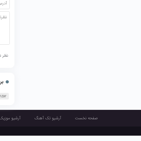
نظر ش
بر
mzar
صفحه نخست
آرشیو تک آهنگ
آرشیو موزیک