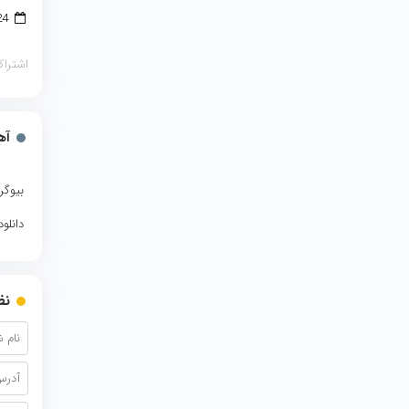
24 ژانویه 2018
اشتراک
آه
بیوگر
دانلو
نظ