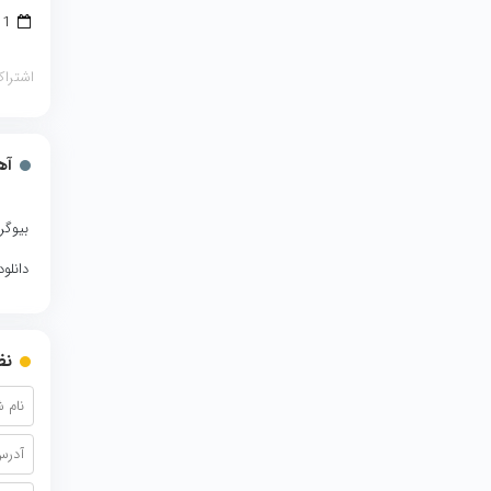
1 ژوئن 2018
اشتراک
آه
بیوگر
دانلو
نظ