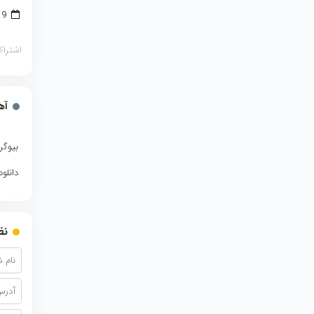
9 دسامبر 2017
اشتراک
آه
بیوگر
دانلو
نظ