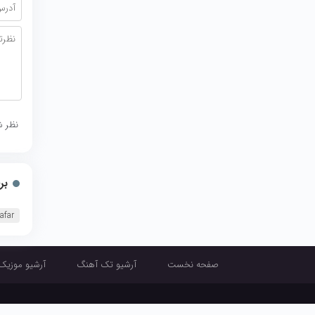
نظر ش
بر
afar
صفحه نخست
آرشیو تک آهنگ
آرشیو موزیک