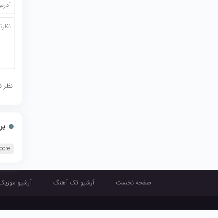
نظر ش
بر
oore
صفحه نخست
آرشیو تک آهنگ
آرشیو موزیک