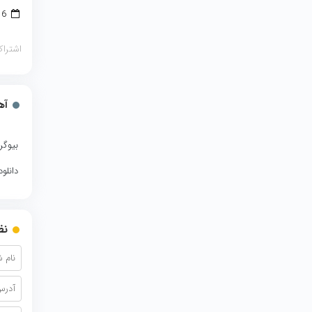
16 آوریل 2018
اشتراک
آه
بیوگر
دانلو
نظ