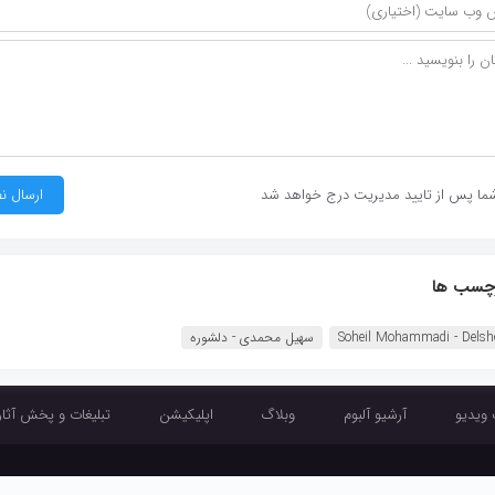
ما پس از تایید مدیریت درج خواهد شد
چسب ها
Soheil Mohammadi - Delsh
سهیل محمدی - دلشوره
 ویدیو
آرشیو آلبوم
وبلاگ
اپلیکیشن
تبلیغات و پخش آثار