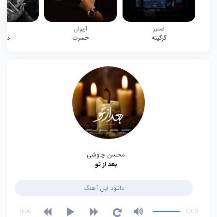
ضمیر
آریوان
چیت
گرگینه
حسرت
دوبا
محسن چاوشی
بعد از تو
دانلود این آهنگ
0:00
0:00