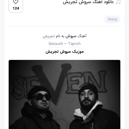
دانلود آهنگ سروش تجریش
124
Ahang
آهنگ
سروش
به نام
تجریش
Soroush
–
Tajrish
موزیک سروش تجریش