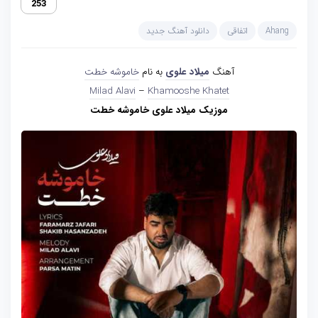
253
Ahang
اتفاقی
دانلود آهنگ جدید
آهنگ
میلاد علوی
به نام
خاموشه خطت
Milad Alavi
–
Khamooshe Khatet
موزیک میلاد علوی خاموشه خطت