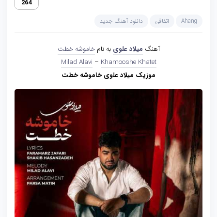
264
Ahang
اتفاقی
دانلود آهنگ جدید
آهنگ
میلاد علوی
به نام
خاموشه خطت
Milad Alavi
–
Khamooshe Khatet
موزیک میلاد علوی خاموشه خطت