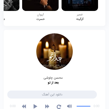
ضمیر
آریوان
چیت
گرگینه
حسرت
دوبا
محسن چاوشی
بعد از تو
دانلود این آهنگ
0:00
0:00