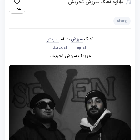
دانلود آهنگ سروش تجریش
124
Ahang
آهنگ
سروش
به نام
تجریش
Soroush
–
Tajrish
موزیک سروش تجریش