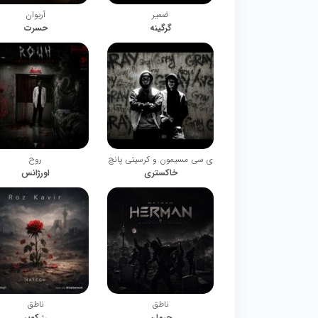
ضمیر
آریوان
گرگینه
حسرت
ی سی مسیمون و کرسیتی پانچ
روح
خاکستری
اورژانس
ناطق
ناطق
حرمان
رز کویر