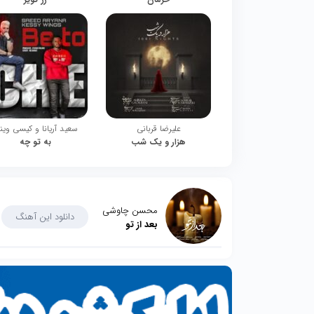
علیرضا قربانی
سعید آریانا و کیسی وین
هزار و یک شب
به تو چه
محسن چاوشی
دانلود این آهنگ
بعد از تو