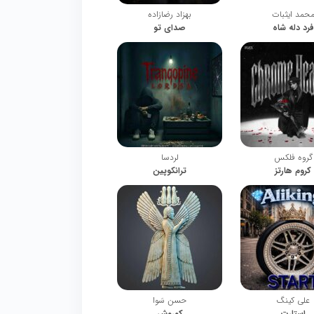
حمد ایثبات
بهزاد رضازاده
فرد دله شاه
صدای تو
گروه فلکس
لردسا
کروم هارتز
ترانکوپین
علی کینگ
حسن سَوا
استارت
کوروش