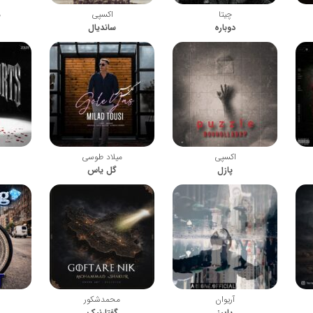
چیتا
اکسپی
م
دوباره
ساندیال
اکسپی
میلاد طوسی
پازل
گل یاس
آریوان
محمدشکور
پاییز
گفتارنیک