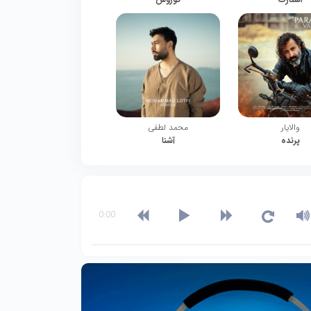
والایار
محمد لطفی
پرنده
آشنا
0:00