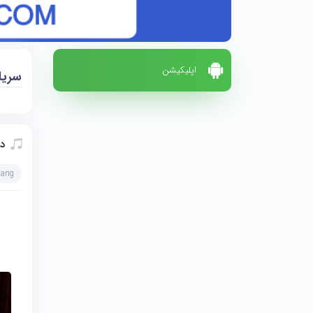
اپلیکیشن
سریا
د
hang