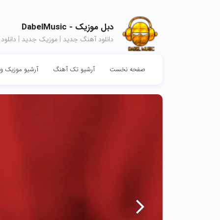
دبل موزیک - DabelMusic
دانلود آهنگ جدید | موزیک جدید | دانلود
صفحه نخست
آرشیو تک آهنگ
آرشیو موزیک وی