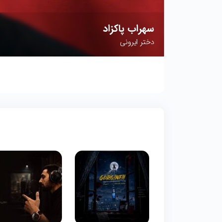
سهراب پاکزاد
دختر ایرونی