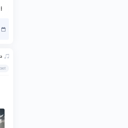
دا
cast