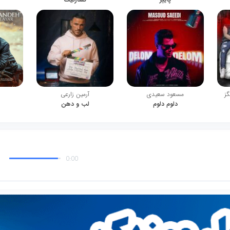
گز
مسعود سعیدی
آرمین زارعی
دلوم دلوم
لب و دهن
0:00