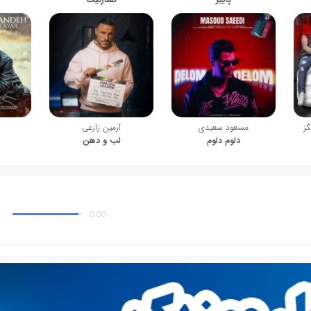
گز
مسعود سعیدی
آرمین زارعی
دلوم دلوم
لب و دهن
0:00