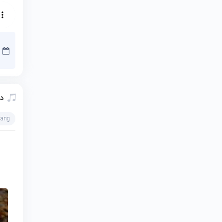
دا
hang