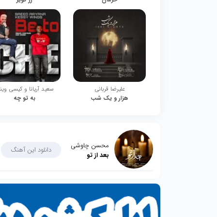
علیرضا قربانی
سعید آریانا و کیسی وین
هزار و یک شب
به تو چه
محسن چاوشی
دانلود این آهنگ
بعد از تو