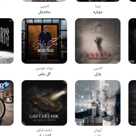
چیتا
اکسپی
م
دوباره
ساندیال
اکسپی
میلاد طوسی
پازل
گل یاس
آریوان
محمدشکور
پاییز
گفتارنیک