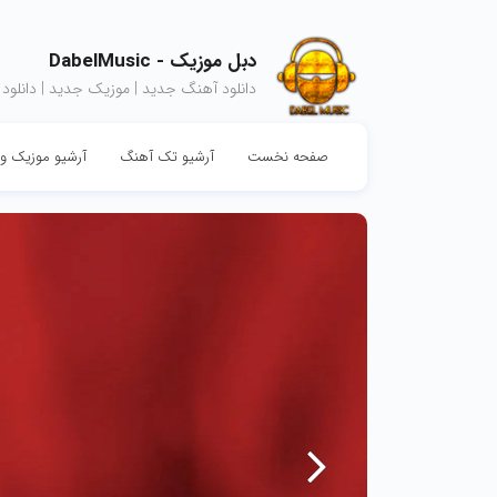
دبل موزیک - DabelMusic
دانلود آهنگ جدید | موزیک جدید | دانلود
صفحه نخست
آرشیو تک آهنگ
آرشیو موزیک وی