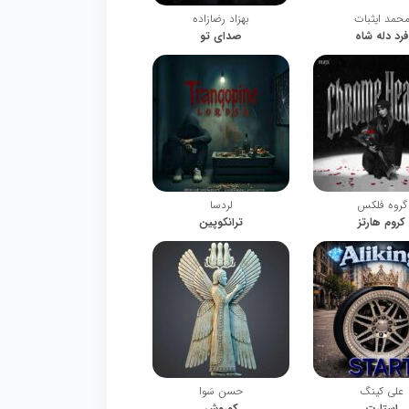
حمد ایثبات
بهزاد رضازاده
فرد دله شاه
صدای تو
گروه فلکس
لردسا
کروم هارتز
ترانکوپین
علی کینگ
حسن سَوا
استارت
کوروش