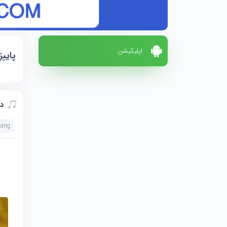
اپلیکیشن
پاییز
دا
hang