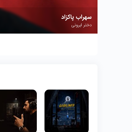
سهراب پاکزاد
دختر ایرونی