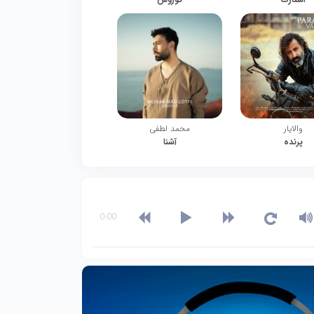
والایار
محمد لطفی
پرنده
آشنا
0:00