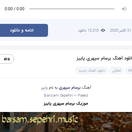
ادامه و دانلود
21 اکتبر 2025
12,513 دانلود
نلود آهنگ برسام سپهری پاییز
416
A
اتفاقی
دانلود آهنگ جدید
آهنگ
برسام سپهری
به نام
پاییز
Barsam Sepehri
–
Paeez
موزیک برسام سپهری پاییز