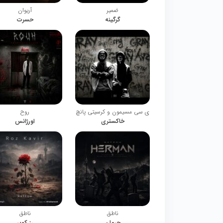
ضمیر
آریوان
گرگینه
حسرت
ی سی مسیمون و کرسیتی پانچ
روح
خاکستری
اورژانس
ناطق
ناطق
حرمان
رز کویر