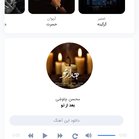
ضمیر
آریوان
چیت
گرگینه
حسرت
دوبا
محسن چاوشی
بعد از تو
دانلود این آهنگ
0:00
0:00