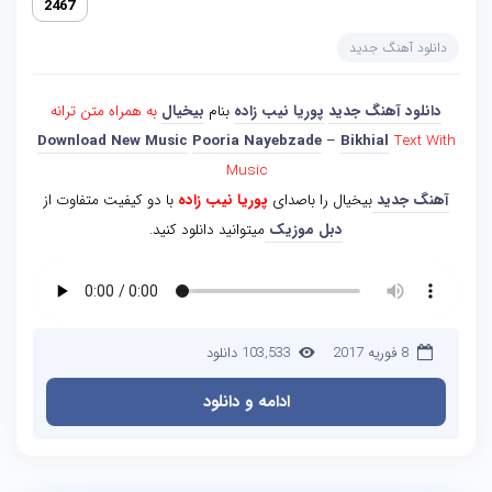
2467
دانلود آهنگ جدید
دانلود آهنگ جدید
پوریا نیب زاده
بنام
بیخیال
به همراه متن ترانه
Download New Music
Pooria Nayebzade
–
Bikhial
Text With
Music
آهنگ جدید
بیخیال را باصدای
پوریا نیب زاده
با دو کیفیت متفاوت از
دبل موزیک
میتوانید دانلود کنید.
8 فوریه 2017
103,533 دانلود
ادامه و دانلود