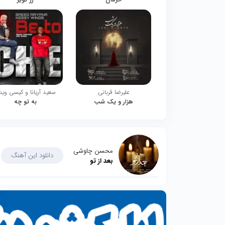
علیرضا قربانی
سعید آریانا و کیسی وین
هزار و یک شب
به تو چه
محسن چاوشی
دانلود این آهنگ
بعد از تو