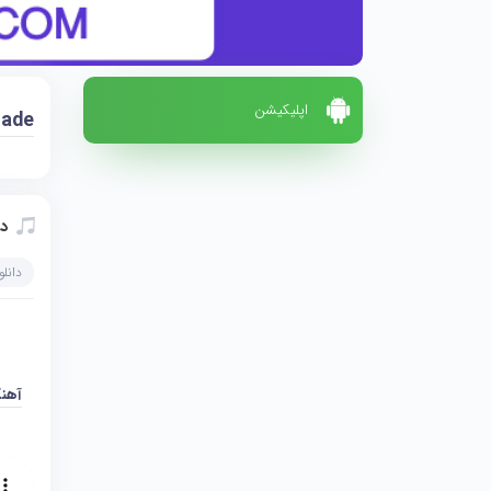
اپلیکیشن
zade
دا
دانل
آهن