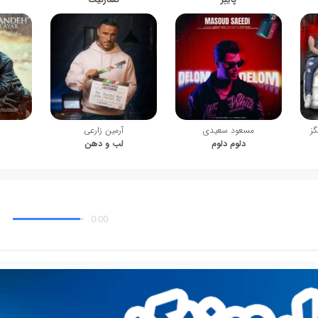
گز
مسعود سعیدی
آرمین زارعی
دلوم دلوم
لب و دهن
0:00