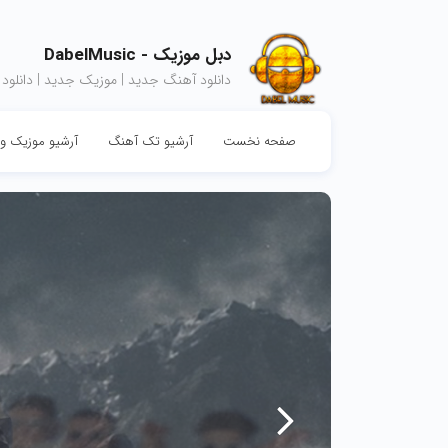
دبل موزیک - DabelMusic
دانلود آهنگ جدید | موزیک جدید | دانلود
صفحه نخست
آرشیو تک آهنگ
آرشیو موزیک وی