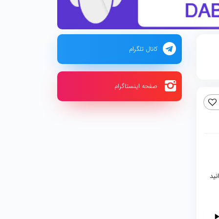
کانال تلگرام
صفحه اینستاگرام
نید