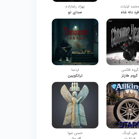
حمد ایثبات
بهزاد رضازاده
فرد دله شاه
صدای تو
گروه فلکس
لردسا
کروم هارتز
ترانکوپین
علی کینگ
حسن سَوا
استارت
کوروش