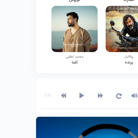
والایار
محمد لطفی
پرنده
آشنا
0:00