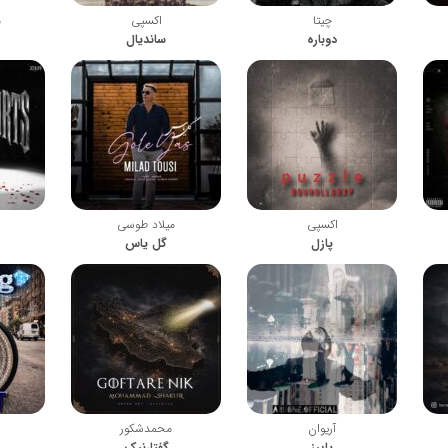
چیتا
اکسپی
م
دوباره
ساندیال
اکسپی
میلاد طوسی
پازل
گل یاس
آریوان
محمدشکور
پاییز
گفتارنیک