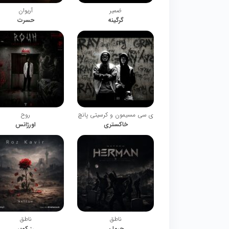
ضمیر
آریوان
گرگینه
حسرت
ی سی مسیمون و کرسیتی پانچ
روح
خاکستری
اورژانس
ناطق
ناطق
حرمان
رز کویر